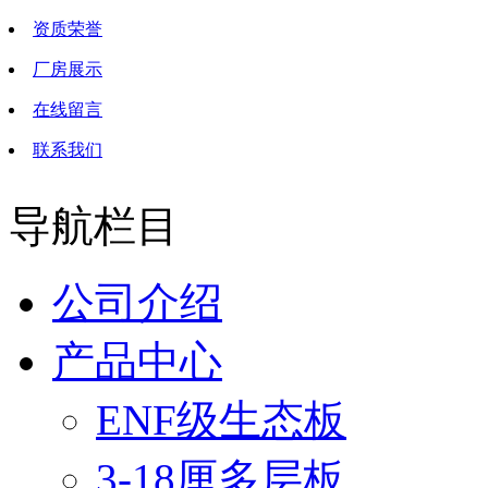
资质荣誉
厂房展示
在线留言
联系我们
导航栏目
公司介绍
产品中心
ENF级生态板
3-18厘多层板