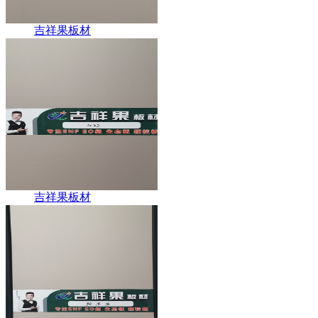
吉祥果板材
吉祥果板材