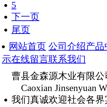
5
下一页
尾页
网站首页
公司介绍
产品
示
在线留言
联系我们
曹县金森源木业有限公
Caoxian Jinsenyuan Wo
我们真诚欢迎社会各界