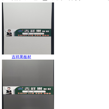
吉祥果板材