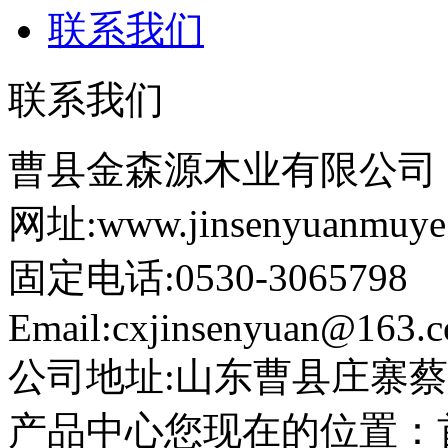
联系我们
联系我们
曹县金森源木业有限公司
网址:www.jinsenyuanmuye
固定电话:0530-3065798
Email:cxjinsenyuan@163.
公司地址:山东曹县庄寨
产品中心
您现在的位置：