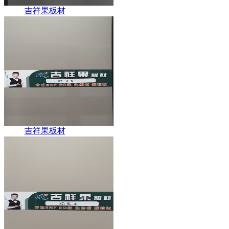
吉祥果板材
吉祥果板材