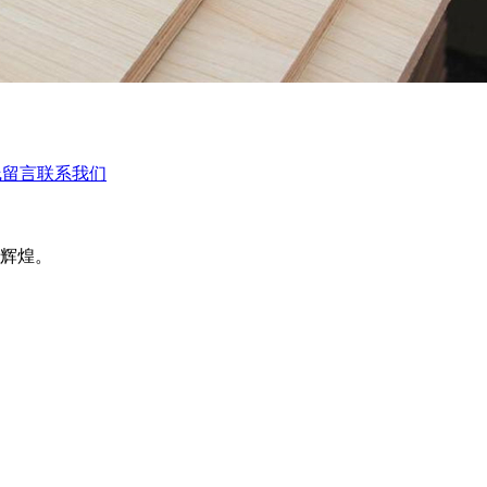
线留言
联系我们
辉煌。