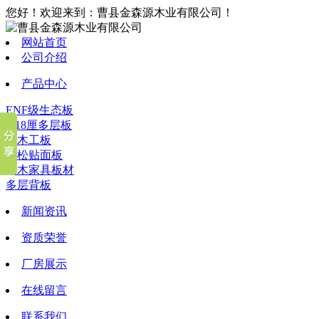
您好！欢迎来到：曹县金森源木业有限公司！
网站首页
公司介绍
产品中心
ENF级生态板
3-18厘多层板
细木工板
奥松贴面板
实木家具板材
多层背板
新闻资讯
资质荣誉
厂房展示
在线留言
联系我们