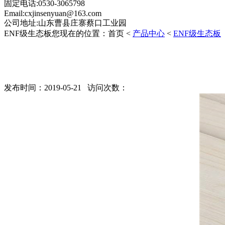
固定电话:0530-3065798
Email:cxjinsenyuan@163.com
公司地址:山东曹县庄寨蔡口工业园
ENF级生态板
您现在的位置：首页 <
产品中心
<
ENF级生态板
发布时间：2019-05-21 访问次数：